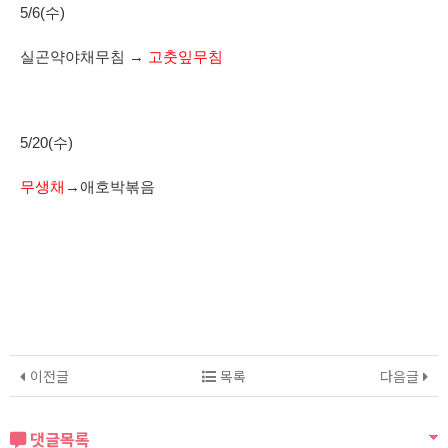
5/6(수)
실곤약야채무침 →
고춧잎무침
5/20(수)
무생채
→애호박볶음
이전글
목록
다음글
댓글목록