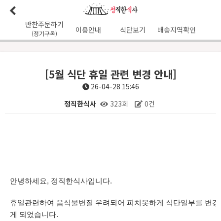
반찬주문하기
이용안내
식단보기
배송지역확인
(정기구독)
이용안내
본사소개
가맹점리스트
이용후기
배송가능지역
[5월 식단 휴일 관련 변경 안내]
식단사진
1:1문의
공지사항
이달의식단
다음달식단
26-04-28 15:46
이용약관
정직한식사
323회
0건
배송시간
오전
7
시 이전 배송 보장 (새벽배송 가능지역)
본문
무통장입금 :
기업은행 345-138974-01-026
유진혁(정직한식사)
안녕하세요, 정직한식사입니다.
휴일관련하여 음식물변질 우려되어 피치못하게 식단일부를 변경
게 되었습니다.