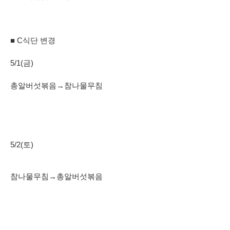
■ C식단 변경
5/1(금)
총알버섯볶음→참나물무침
5/2(토)
참나물무침→총알버섯볶음