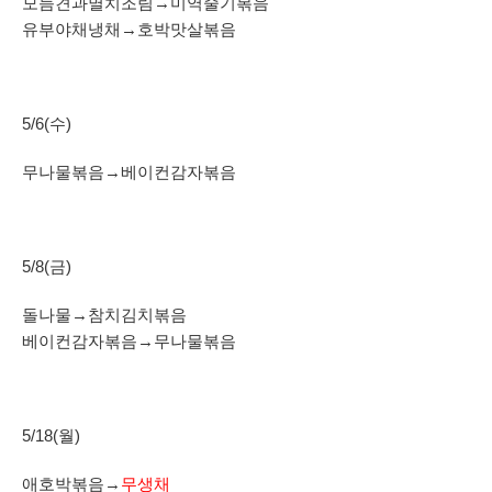
모듬견과멸치조림→미역줄기볶음
유부야채냉채→호박맛살볶음
5/6(수)
무나물볶음→베이컨감자볶음
5/8(금)
돌나물→참치김치볶음
베이컨감자볶음→무나물볶음
5/18(월)
애호박볶음→
무생채