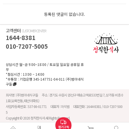
등록된 댓글이 없습니다.
고객센터
CUSTOMER CENTER
1644-8381
010-7207-5005
상담시간 월~금 9:00~18:00
/ 토요일 일요일 공휴일 휴
무
*점심시간 : 13:00 ~ 14:00
*무통장 :
기업은행 345-147751-04-011
(주)범이네식
구들
회사명 :
(주)범이네식구들
주소 :
경기도 수원시 권선구 매송고색로533번길 7, 상가동 비층 0
1호(오목천동, 태산아파트)
사업자등록번호 :
537-86-01771
대표자 :
이석범
대표전화 :
1644-8381 / 010-7207-500
5
Copyright © 2020 정직한식사 All Rights Reserved.