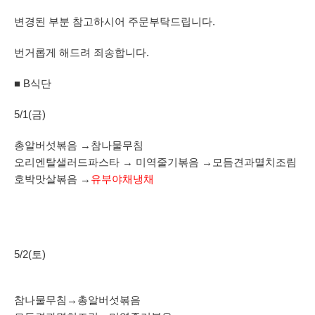
변경된 부분 참고하시어 주문부탁드립니다.
번거롭게 해드려 죄송합니다.
■ B식단
5/1(금)
총알버섯볶음 →참나물무침
오리엔탈샐러드파스타 → 미역줄기볶음 →모듬견과멸치조림
호박맛살볶음 →
유부야채냉채
5/2(토)
참나물무침→총알버섯볶음