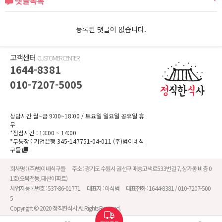
댓글목록
등록된 댓글이 없습니다.
고객센터
CUSTOMER CENTER
1644-8381
010-7207-5005
상담시간 월~금 9:00~18:00
/ 토요일 일요일 공휴일 휴
무
*점심시간 : 13:00 ~ 14:00
*무통장 :
기업은행 345-147751-04-011
(주)범이네식
구들
회사명 :
(주)범이네식구들
주소 :
경기도 수원시 권선구 매송고색로533번길 7, 상가동 비층 0
1호(오목천동, 태산아파트)
사업자등록번호 :
537-86-01771
대표자 :
이석범
대표전화 :
1644-8381 / 010-7207-500
5
Copyright © 2020 정직한식사 All Rights Reserved.