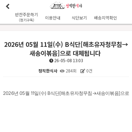
반찬주문하기
이용안내
식단보기
배송지역확인
(정기구독)
이용안내
본사소개
가맹점리스트
이용후기
배송가능지역
2026년 05월 11일(수) B식단[해초유자청무침→
식단사진
1:1문의
공지사항
이달의식단
다음달식단
새송이볶음]으로 대체됩니다 ​
이용약관
26-05-08 13:03
정직한식사
284회
0건
배송시간
오전
7
시 이전 배송 보장 (새벽배송 가능지역)
무통장입금 :
기업은행 345-138974-01-026
유진혁(정직한식사)
본문
2026년 05월 11일(수) B식단[해초유자청무침→새송이볶음]으로 