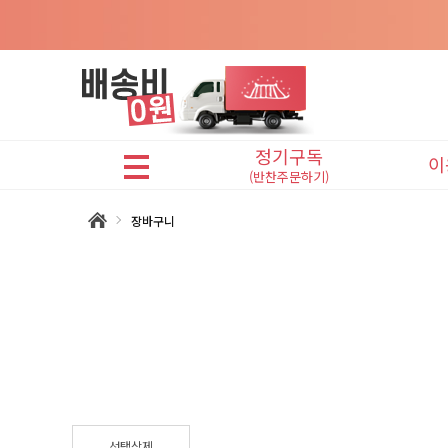
정기구독
이
(반찬주문하기)
어린이반찬(A식단)
장바구니
프리미엄반찬(B식단)
맛있는반찬(C식단)
선택삭제