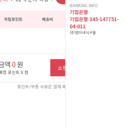
BANKING INFO
이용후기가 폐쇠됩니다.
인수합병 안내
기업은행
10건 이상 주문 시 10%
기업은행 345-147751-
적립포인트
배송비
소계
04-011
포인트 적립(B식단만 적
현금영수증 문의(무통장
(주)범이네식구들
용) 이벤트 참고사항입니
아이스젤 7~9월 사용 및
입금&계좌입금)
A식단(어린이 식단 및 저
폐기방법 공지
다^^
금액
0
원
염식 식단) 어린이의 연령
12/02 메뉴 변경 공지
쇼핑 계속하기
예정 포인트
0
점
2025년 01월 배송 휴무
기준
식자재 수급 문제로 12월
일정
포인트/쿠폰 사용은 결제 페이지에서 입력해주세요
19일 식단 중 [미나리무생
식자재 수급 문제로 01월
채 -> 무생채]로 변경됩니
08일 식단 중 [ 깨순나물-
식자재 수급 문제로 02월
이벤트 공지는 sms 수신
> 청경채겉절이 ]로 변경
25일 식단 중 [ 파래초무
다.