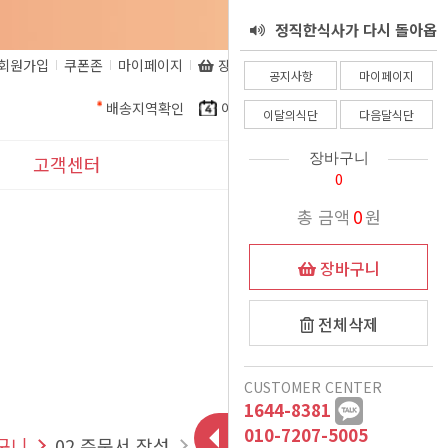
정직한식사가 다시 돌아옵
서 - 8월 25일
회원가입
쿠폰존
마이페이지
장바구니
비회원주문조회
정직한식사 환불 규정
니다.
공지사항
마이페이지
배송지역확인
이달의식단
다음달식단
정직한식사가 알려드립니
이달의식단
다음달식단
정직한식사를 믿고 주문해
다. 코로나로인한 식자재
장바구니
고객센터
0
더운여름 식사준비, 이제
인상으로인해.......
주시는 고객님들께
공지사항
총 금액
0
원
는 정직한식사가 책임질께
정직한식사 프리미엄 도시
이벤트
장바구니
여름철 국 관련 공지
락 런칭
요
11월식단 변경안내
표시사항
전체삭제
12/15일 폭설 및 한파로
1:1문의
CUSTOMER CENTER
인한 새벽배송 이슈 안내
배송시 드리는 생수에 관
1644-8381
자주묻는질문
악의적인 비방글로 인해
하여
010-7207-5005
바구니
02 주문서 작성
03 결제
04 주문완료